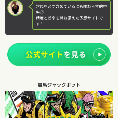
穴馬を必ず含めているにも関わらず的中
率◎。
精度と効率を兼ね備えた予想サイトで
す！
競馬ジャックポット