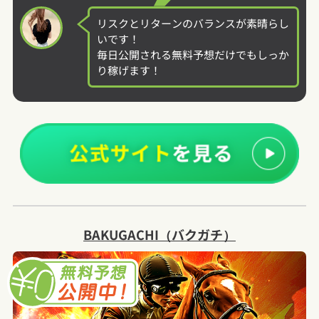
リスクとリターンのバランスが素晴らし
いです！
毎日公開される無料予想だけでもしっか
り稼げます！
BAKUGACHI（バクガチ）