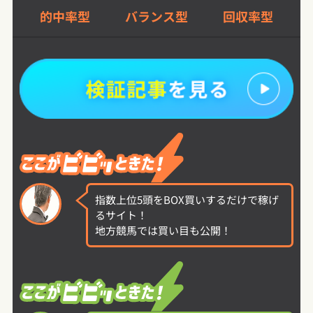
的中率型
バランス型
回収率型
指数上位5頭をBOX買いするだけで稼げ
るサイト！
地方競馬では買い目も公開！