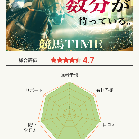
4.7
総合評価