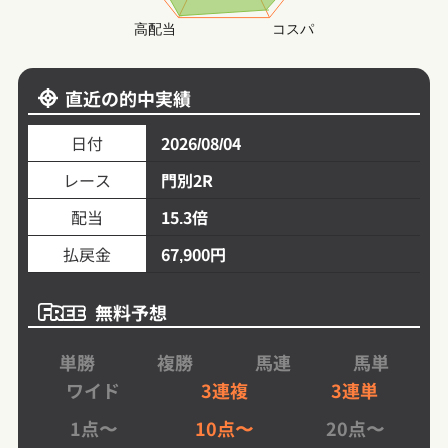
直近の的中実績
日付
2026/08/04
レース
門別2R
配当
15.3倍
払戻金
67,900円
無料予想
単勝
複勝
馬連
馬単
ワイド
3連複
3連単
1点〜
10点〜
20点〜