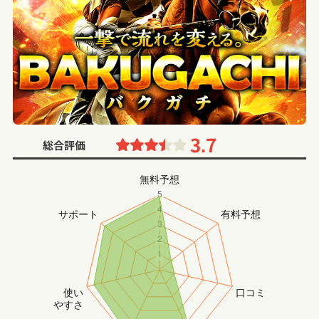
3.7
総合評価