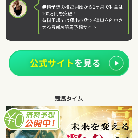
無料予想の検証開始から1ヶ月で利益は
100万円を突破！
有料予想では極小点数で3連単を的中さ
せる最新AI競馬予想サイト！
競馬タイム