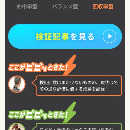
的中率型
バランス型
回収率型
検証回数はまだ少ないものの、現状は名
前の通り評価に値する成績を記録！
ワイド・馬連のボックスの買い目を公