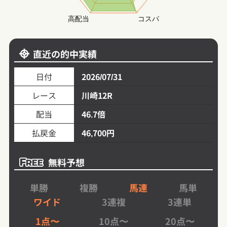
直近の的中実績
日付
2026/07/31
レース
川崎12R
配当
46.7倍
払戻金
46,700円
無料予想
単勝
複勝
馬連
馬単
ワイド
3連複
3連単
1点〜
10点〜
20点〜