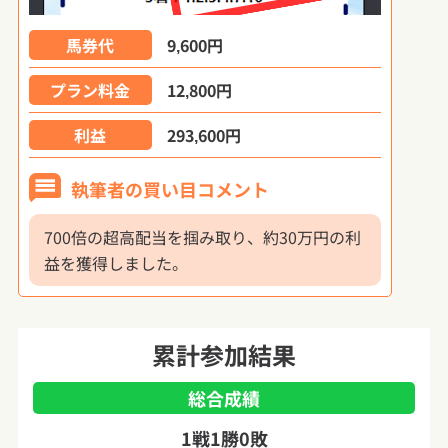
2024/7/29
1,200円
-1,800円
盛岡9R
馬券代
9,600円
2024/7/27
4,400円
1,400円
札幌7R
プラン料金
12,800円
2024/7/26
3,800円
800円
園田5R
利益
293,600円
2024/7/19
5,000円
2,000円
笠松9R
執筆者の買い目コメント
2024/7/18
3,200円
200円
門別3R
700倍の超高配当を掴み取り、約30万円の利
2024/7/17
益を獲得しました。
5,700円
2,700円
園田8R
2024/7/14
0円
-3,000円
福島9R
累計参加結果
2024/7/12
9,400円
6,400円
名古屋8R
総合成績
2024/7/10
3,000円
0円
名古屋6R
1戦1勝0敗