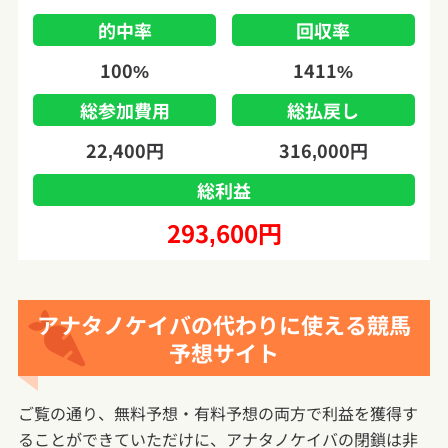
2024/6/29
的中率
3,300円
回収率
300円
函館11R
100%
1411%
2024/6/27
0円
-3,000円
船橋4R
総参加費用
総払戻し
2024/6/24
6,400円
3,400円
佐賀1R
22,400円
316,000円
2024/6/23
3,900円
900円
総利益
函館11R
2024/6/15
293,600円
6,100円
3,100円
函館11R
2024/6/11
3,000円
0円
水沢6R
アナタノケイバの代わりに使える競馬
2024/6/7
3,000円
0円
園田5R
予想サイト
2024/6/3
0円
-3,000円
水沢6R
ご覧の通り、無料予想・有料予想の両方で利益を獲得す
2024/5/27
5,900円
2,900円
ることができていただけに、アナタノケイバの閉鎖は非
佐賀1R