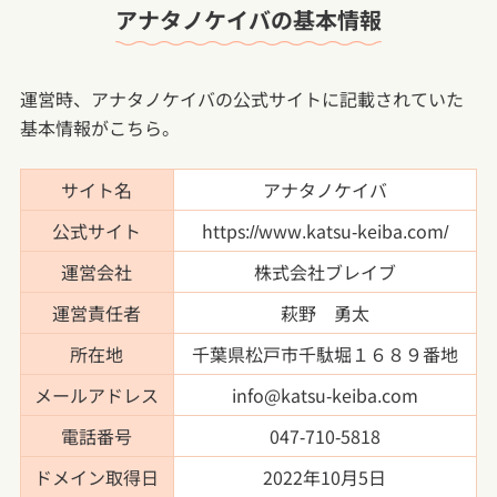
アナタノケイバの基本情報
運営時、アナタノケイバの公式サイトに記載されていた
基本情報がこちら。
サイト名
アナタノケイバ
公式サイト
https://www.katsu-keiba.com/
運営会社
株式会社ブレイブ
運営責任者
萩野 勇太
所在地
千葉県松戸市千駄堀１６８９番地
メールアドレス
info@katsu-keiba.com
電話番号
047-710-5818
ドメイン取得日
2022年10月5日