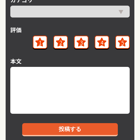
5,900円
2,900円
東京7R
2024/4/20
16,300円
13,300円
福島7R
評価
2024/4/14
6,100円
3,100円
中山11R
1
2
3
4
5
2024/4/13
39,700円
36,700円
阪神3R
本文
2024/4/12
3,700円
700円
大井7R
2024/4/11
27,600円
24,600円
名古屋9R