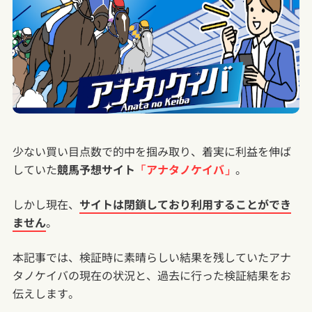
少ない買い目点数で的中を掴み取り、着実に利益を伸ば
していた
競馬予想サイト
「
アナタノケイバ」
。
しかし現在、
サイトは閉鎖しており利用することができ
ません
。
本記事では、検証時に素晴らしい結果を残していたアナ
タノケイバの現在の状況と、過去に行った検証結果をお
伝えします。