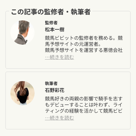
この記事の監修者・執筆者
監修者
松本一樹
競馬ビビットの監修者を務める。競
馬予想サイトの元運営者。
競馬予想サイトを運営する悪徳会社
の存在を知り「競馬予想サイトに騙
…続きを読む
される人を0にする」という理念を掲
げて競馬ビビットの運営を始める。
詳細はこちら。
執筆者
石野彩花
競馬好きの両親の影響で騎手を志す
もデビューすることは叶わず、ライ
ティングの経験を活かして競馬ビビ
ットに参画。
…続きを読む
新卒でライティングの会社にいたこ
ともあり、今や競馬ビビットの敏腕
ライターとして監修者の松本を支え