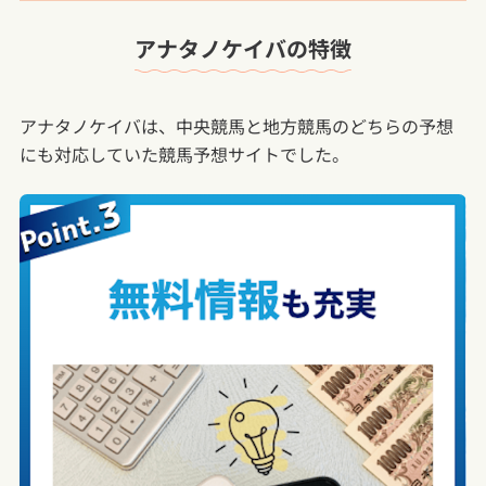
アナタノケイバの特徴
アナタノケイバは、中央競馬と地方競馬のどちらの予想
にも対応していた競馬予想サイトでした。