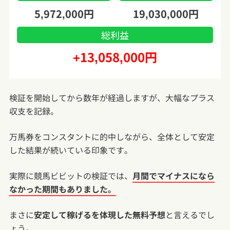
阪神7R
5,972,000円
19,030,000円
2026/6/17
21,500円
6,500円
名古屋3R
総利益
2026/6/15
0円
-15,000円
+13,058,000円
水沢3R
2026/6/12
42,000円
18,000円
笠松5R
2026/6/11
検証を開始してから数年が経過しますが、大幅なプラス
10,500円
5,500円
園田4R
収支を記録。
2026/6/8
41,900円
26,900円
金沢3R
万馬券をコンスタントに的中しながら、全体として安定
2026/6/7
した結果が続いている印象です。
80,500円
56,500円
東京7R
2026/6/5
実際に競馬ビビットの検証では、
月間でマイナスになら
0円
-15,000円
名古屋3R
なかった期間もありました。
2026/6/3
38,800円
14,800円
門別1R
まさに
安定して稼げるを体現した無料予想
と言えるでし
2026/6/1
ょう。