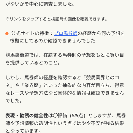
がないかを中心に調査しました。
2025/11/11
0円
-5,000円
金沢3R
※リンクをタップすると検証時の画像を確認できます。
2025/11/10
6,800円
1,800円
盛岡2R
公式サイトの特徴：
プロ馬券師
の経歴から何の予想を
2025/11/6
根拠にしてるのか確認できませんでした
12,200円
7,200円
笠松6R
競馬裏街道では、在籍する馬券師の予想をもとに買い目
2025/11/4
44,200円
20,200円
園田6R
を提供しているとのこと。
2025/10/27
7,900円
2,900円
浦和1R
しかし、馬券師の経歴を確認すると「競馬業界とのコ
ネ」や「業界歴」といった抽象的な内容が目立ち、得意
2025/10/23
19,300円
9,300円
園田6R
なレースや予想方法など具体的な情報は確認できません
でした。
2025/10/19
0円
-5,000円
京都7R
表現・勧誘の健全性は◯評価（5/5点）
としますが、馬券
2025/10/14
36,600円
-2,400円
盛岡3R
師や予想情報の透明性という点ではやや不安が残る結果
となっています。
2025/10/9