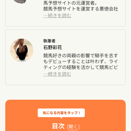
馬予想サイトの元運営者。
競馬予想サイトを運営する悪徳会社
の存在を知り「競馬予想サイトに騙
…続きを読む
される人を0にする」という理念を掲
げて競馬ビビットの運営を始める。
詳細はこちら。
執筆者
石野彩花
競馬好きの両親の影響で騎手を志す
もデビューすることは叶わず、ライ
ティングの経験を活かして競馬ビビ
ットに参画。
…続きを読む
新卒でライティングの会社にいたこ
ともあり、今や競馬ビビットの敏腕
ライターとして監修者の松本を支え
る。
詳細はこちら。
目次
[
開く
]