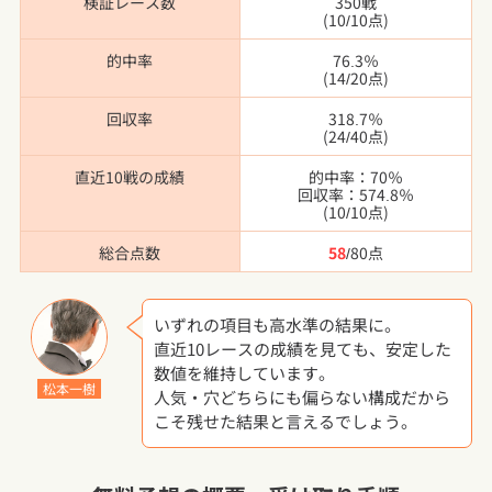
検証レース数
350戦
(10/10点)
的中率
76.3％
(14/20点)
回収率
318.7％
(24/40点)
直近10戦の成績
的中率：70％
回収率：574.8％
(10/10点)
総合点数
58
/80点
いずれの項目も高水準の結果に。
直近10レースの成績を見ても、安定した
数値を維持しています。
松本一樹
人気・穴どちらにも偏らない構成だから
こそ残せた結果と言えるでしょう。