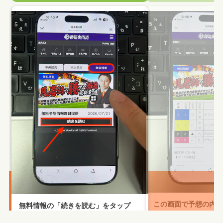
2026/1/7
24,600円
600円
浦和1R
2026/1/3
23,700円
13,700円
川崎6R
2025/12/28
0円
-5,000円
中山2R
2025/12/24
9,100円
4,100円
大井4R
2025/12/19
28,200円
4,200円
名古屋2R
2025/12/18
33,400円
9,400円
園田7R
2025/12/15
50,400円
45,400円
金沢3R
2025/12/13
1,047,400円
1,008,400円
中山7R
この画面で予想の内容
無料情報の「続きを読む」をタップ
2025/12/10
0円
-5,000円
園田6R