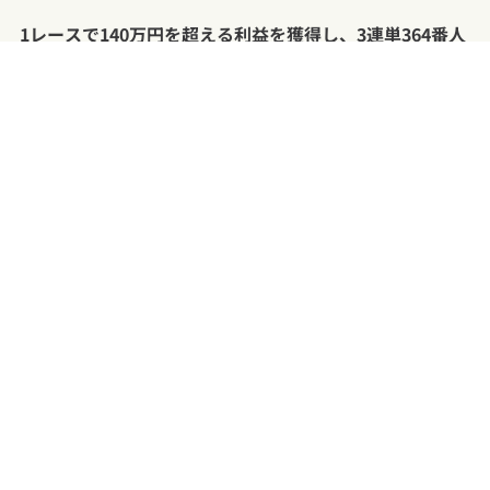
2025/3/22
1レースで140万円を超える利益を獲得し、3連単364番人
16,900円
11,900円
阪神5R
気の大穴決着を的中
させています。
2025/3/19
257,700円
218,700円
園田5R
有料予想として十分な結果を残したと言えるでしょう。
2025/3/17
0円
-5,000円
浦和4R
1レースでこれほど大きな利益を獲得できる可能性がある
2025/3/16
なら、購入を検討する方もいると思います。
9,400円
4,400円
中山6R
ただ、注意したいのは「有料予想に参加すれば必ず利益
2025/3/15
13,600円
8,600円
中山6R
を得られる」という訳ではないこと。
2025/3/12
14,100円
4,100円
園田5R
レース展開や天候・馬場状態、馬のコンディションな
ど、競馬にはさまざまな不確定要素があり、絶対に当た
2025/3/11
62,500円
57,500円
園田5R
る予想は存在しません。
2025/3/10
0円
-5,000円
水沢1R
また、今回参加した「特別支援競争」は、
プラン料金と
馬券代を合わせると約30万円の費用が必要になります
。
2025/3/8
207,600円
168,600円