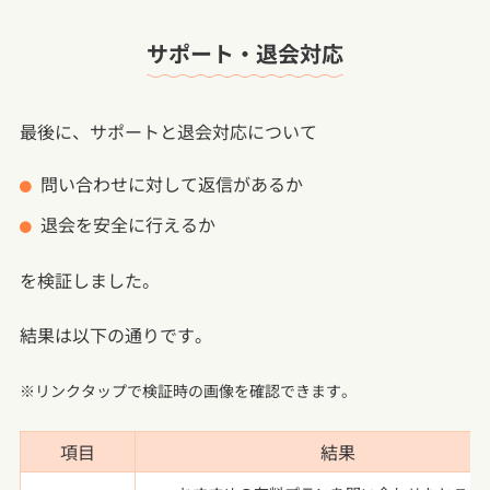
14,900円
4,900円
園田5R
2025/10/3
サポート・退会対応
26,800円
2,800円
名古屋4R
2025/9/30
29,800円
24,800円
金沢3R
最後に、サポートと退会対応について
2025/9/28
0円
-10,000円
阪神6R
問い合わせに対して返信があるか
2025/9/25
退会を安全に行えるか
6,000円
1,000円
園田5R
2025/9/23
を検証しました。
143,000円
104,000円
門別2R
2025/9/22
結果は以下の通りです。
8,400円
3,400円
浦和1R
2025/9/21
※リンクタップで検証時の画像を確認できます。
27,100円
3,100円
阪神4R
2025/9/17
0円
-15,000円
項目
結果
園田6R