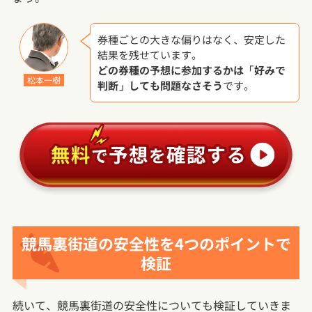
0円
-24,000円
水沢3R
2026/5/29
39,600円
15,600円
券種ごとの大きな偏りはなく、安定した
笠松5R
結果を残せています。
2026/5/27
どの券種の予想に参加するかは「好みで
6,500円
1,500円
浦和4R
松本一樹
判断」しても問題なさそう
です。
2026/5/26
74,300円
35,300円
盛岡4R
2026/5/23
0円
-15,000円
京都5R
2026/5/21
0円
-5,000円
名古屋3R
2026/5/19
34,700円
10,700円
金沢3R
競馬裏街道の安全性を4つのポイントで
2026/5/18
47,800円
8,800円
盛岡3R
検証
2026/5/16
16,200円
11,200円
新潟5R
続いて、競馬裏街道の安全性についても検証していきま