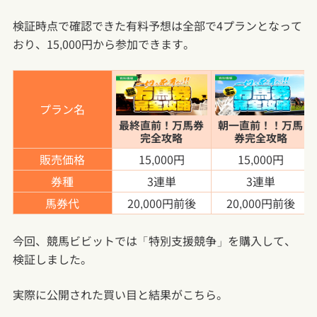
2025/5/14
無料予想である程度の利益を獲得することができまし
13,000円
8,000円
園田6R
検証時点で確認できた有料予想は全部で4プランとなって
た。資金に余裕ができたので有料予想に参加しようと思
2025/5/10
おり、15,000円から参加できます。
うのですが、どのプランが１番効率良く稼げますか？
31,300円
26,300円
新潟5R
2025/5/3
0円
-5,000円
2024.02.16
新潟5R
4
いつもお世話になってます。
無料予想
プラン名
2025/4/26
27,100円
3,100円
最終直前！万馬券
朝一直前！！万馬
いつも無料予想使わせてもらってます。 馬連,3連複,3連
東京5R
完全攻略
券完全攻略
単が公開されますが、最も安定して稼げるのはどの券種
2025/4/22
5,100円
100円
販売価格
15,000円
15,000円
でしょうか？ビビットさん的な意見をお聞きたいです。
園田6R
券種
3連単
3連単
2025/4/20
11,400円
6,400円
福島2R
馬券代
20,000円前後
20,000円前後
2024.01.8
4
2025/4/18
aaa
使いやすさ
30,500円
6,500円
笠松6R
今回、競馬ビビットでは「特別支援競争」を購入して、
3連単の買い目だけでなく馬連や3連複の買い目も公開し
2025/4/17
検証しました。
てるから非常に使いやすい。レースに応じて自分で券種
0円
-5,000円
園田4R
決めたいタイプだから競馬裏街道はまじでお世話になっ
2025/4/15
実際に公開された買い目と結果がこちら。
てます。
30,000円
6,000円
園田4R