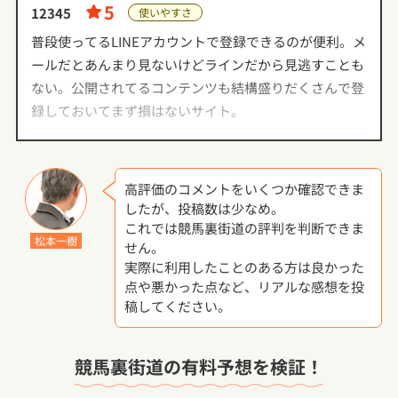
5,800円
800円
5
12345
阪神2R
使いやすさ
2025/6/1
普段使ってるLINEアカウントで登録できるのが便利。メ
0円
-5,000円
京都5R
ールだとあんまり見ないけどラインだから見逃すことも
2025/5/27
ない。公開されてるコンテンツも結構盛りだくさんで登
54,700円
15,700円
盛岡2R
録しておいてまず損はないサイト。
2025/5/25
24,200円
200円
京都5R
2024.04.20
2025/5/24
5
漢
有料予想
24,000円
19,000円
高評価のコメントをいくつか確認できま
京都7R
したが、投稿数は少なめ。
口コミを見る限りどのプランも優秀なのでしょうが、私
2025/5/21
これでは競馬裏街道の評判を判断できま
0円
-5,000円
が参加したトライアルコースってプランすごかったで
名古屋1R
松本一樹
せん。
す。プラン料金は確か4万円くらいでしたが、払戻金は
実際に利用したことのある方は良かった
2025/5/20
11,300円
1,300円
60万円近い結果となりました。迷っている方がいたらオ
盛岡4R
点や悪かった点など、リアルな感想を投
ススメです。
稿してください。
2025/5/17
10,800円
5,800円
新潟5R
2024.03.3
2025/5/16
競馬裏街道の有料予想を検証！
0円
-5,000円
5
笠松5R
匿名希望
有料予想