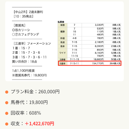
2025/4/11
99,200円
60,200円
2023.12.12
名古屋1R
5
サポート最高
サポート
2025/4/9
161,600円
122,600円
園田5R
予想が当たるサイトは他にもあると思いますが、裏街道
さんはユーザーファーストを強く感じます。問い合わせ
2025/4/8
0円
-5,000円
園田6R
に対する返答や文面を見れば良いサイトであることが一
目瞭然です。
2025/4/7
16,900円
11,900円
水沢2R
2025/4/5
2023.11.21
224,700円
185,700円
阪神1R
4
あ
サポート
2025/4/4
36,900円
31,900円
予想に際して不明点をすぐに質問できる体制が気に入っ
笠松4R
ています。
プラン料金：260,000円
2025/4/2
0円
-5,000円
笠松2R
馬券代：19,800円
2025/3/31
5,100円
100円
回収率：608%
名古屋3R
2025/3/30
収支：
＋1,422,670円
43,300円
19,300円
阪神1R