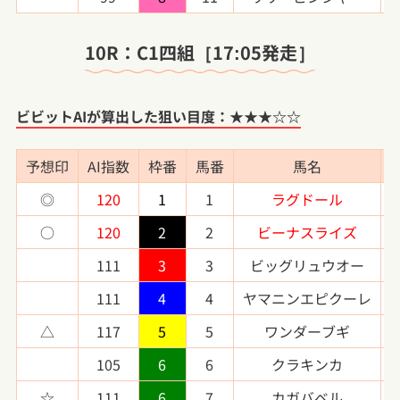
10R：C1四組［17:05発走］
ビビットAIが算出した狙い目度：★★★☆☆
予想印
AI指数
枠番
馬番
馬名
◎
120
1
1
ラグドール
○
120
2
2
ビーナスライズ
111
3
3
ビッグリュウオー
111
4
4
ヤマニンエピクーレ
△
117
5
5
ワンダーブギ
105
6
6
クラキンカ
☆
111
6
7
カガバベル