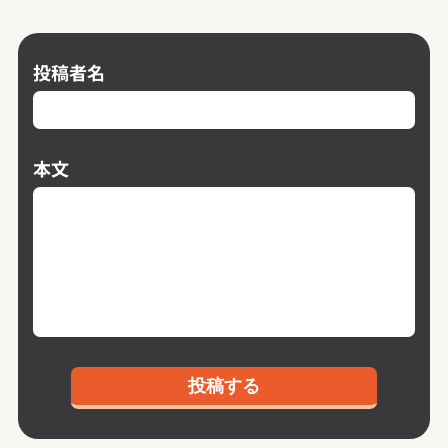
投稿者名
本文