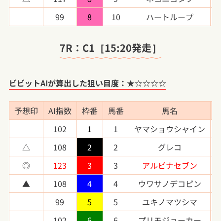
99
8
10
ハートループ
7R：C1［15:20発走］
ビビットAIが算出した狙い目度：★☆☆☆☆
予想印
AI指数
枠番
馬番
馬名
102
1
1
ヤマショウシャイン
△
108
2
2
グレコ
◎
123
3
3
アルピナセブン
▲
108
4
4
ウワサノデコピン
99
5
5
ユキノマツシマ
102
6
6
プリモジョーカー