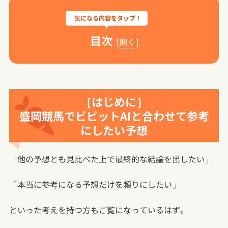
継続的にデータを蓄積しており、今
後アルゴリズムの強化により予想精
度のさらなる向上を予定していま
目次
[
開く
]
す。
そんな
ビビットAIについての説明や過去の
的中実績はこちら
［はじめに］
から読むことができます。
盛岡競馬でビビットAIと合わせて参考
にしたい予想
「他の予想とも見比べた上で最終的な結論を出したい」
「本当に参考になる予想だけを頼りにしたい」
といった考えを持つ方もご覧になっているはず。