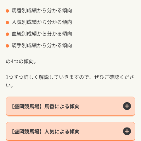
馬番別成績から分かる傾向
人気別成績から分かる傾向
血統別成績から分かる傾向
騎手別成績から分かる傾向
の4つの傾向。
1つずつ詳しく解説していきますので、ぜひご確認くださ
い。
【盛岡競馬場】馬番による傾向
【盛岡競馬場】人気による傾向