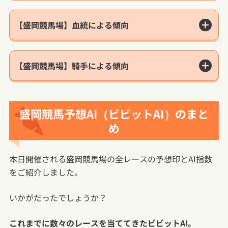
【盛岡競馬場】血統による傾向
【盛岡競馬場】騎手による傾向
盛岡競馬予想AI（ビビットAI）のまと
め
本日開催される盛岡競馬場の全レースの予想印とAI指数
をご紹介しました。
いかがだったでしょうか？
これまでに数々のレースを当ててきたビビットAI。