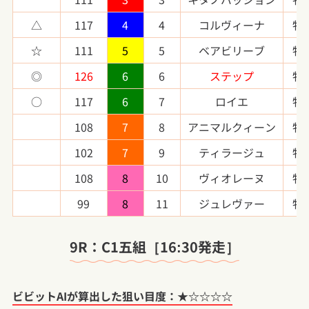
△
117
4
4
コルヴィーナ
牝
☆
111
5
5
ベアビリーブ
牝
◎
126
6
6
ステップ
牝
○
117
6
7
ロイエ
牝
108
7
8
アニマルクィーン
牝
102
7
9
ティラージュ
牝
108
8
10
ヴィオレーヌ
牝
99
8
11
ジュレヴァー
牝
9R：C1五組［16:30発走］
ビビットAIが算出した狙い目度：★☆☆☆☆