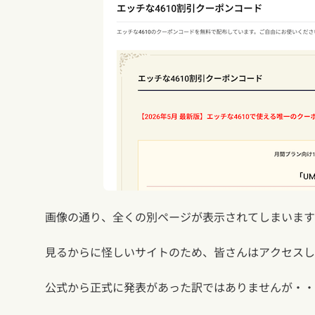
画像の通り、全くの別ページが表示されてしまいま
見るからに怪しいサイトのため、皆さんはアクセス
公式から正式に発表があった訳ではありませんが・