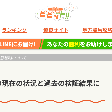
ランキング
優良サイト
地方競馬攻
証結果について
の現在の状況と過去の検証結果に
テキラボ