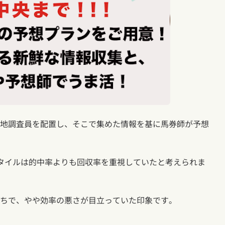
現地調査員を配置し、そこで集めた情報を基に馬券師が予想
タイルは的中率よりも回収率を重視していたと考えられま
がちで、やや効率の悪さが目立っていた印象です。