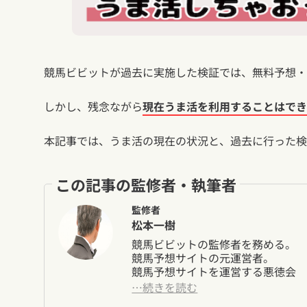
競馬ビビットが過去に実施した検証では、無料予想
しかし、残念ながら
現在うま活を利用することはで
本記事では、うま活の現在の状況と、過去に行った
この記事の監修者・執筆者
監修者
松本一樹
競馬ビビットの監修者を務める。
競馬予想サイトの元運営者。
競馬予想サイトを運営する悪徳会
社の存在を知り「競馬予想サイト
…続きを読む
に騙される人を0にする」という理