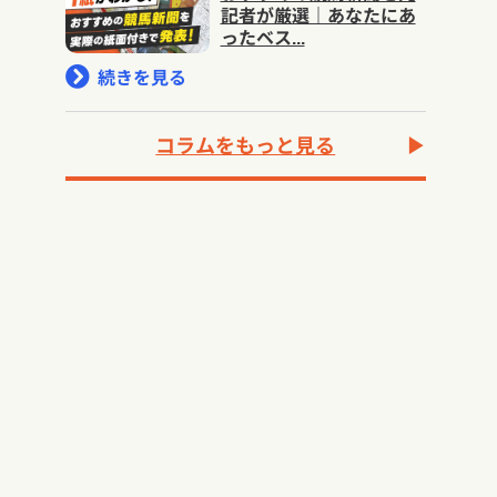
記者が厳選｜あなたにあ
ったベス...
続きを見る
コラムをもっと見る