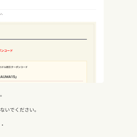
す。
しないでください。
・・