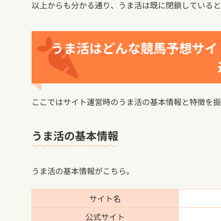
以上からも分かる通り、うま活は既に閉鎖している
うま活はどんな競馬予想サイ
ここではサイト運営時のうま活の基本情報と特徴を
うま活の基本情報
うま活の基本情報がこちら。
サイト名
公式サイト